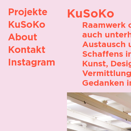
Projekte
KuSoKo
KuSoKo
Raamwerk or
auch unterh
About
Austausch 
Kontakt
Schaffens i
Instagram
Kunst, Desi
Vermittlung
Gedanken in