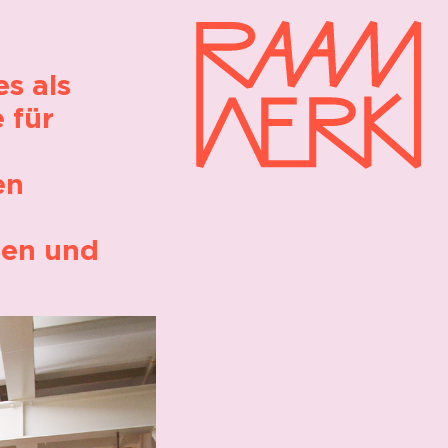
s als
 für
en
ten und